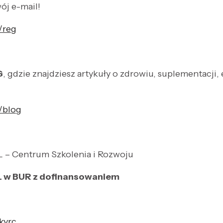
wój e-mail!
l/reg
G
, gdzie znajdziesz artykuły o zdrowiu, suplementacji,
l/blog
– Centrum Szkolenia i Rozwoju
 w BUR z dofinansowaniem
9kyrc