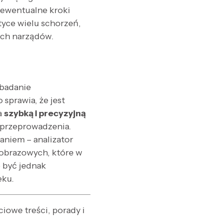
 ewentualne kroki
yce wielu schorzeń,
ych narządów.
 badanie
sprawia, że jest
a
szybką i precyzyjną
o przeprowadzenia.
aniem – analizator
 obrazowych, które w
 być jednak
eku.
owe treści, porady i