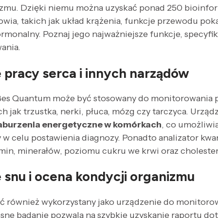
izmu. Dzięki niemu można uzyskać ponad 250 bioinfo
wia, takich jak układ krążenia, funkcje przewodu po
monalny. Poznaj jego najważniejsze funkcje, specyfikę
ania.
 pracy serca i innych narządów
Bes Quantum może być stosowany do monitorowania p
h jak trzustka, nerki, płuca, mózg czy tarczyca. Urzą
aburzenia energetyczne w komórkach
, co umożliwi
ty w celu postawienia diagnozy. Ponadto analizator kw
in, minerałów, poziomu cukru we krwi oraz cholester
 snu i ocena kondycji organizmu
 również wykorzystany jako urządzenie do monitorow
esne badanie pozwala na szybkie uzyskanie raportu d