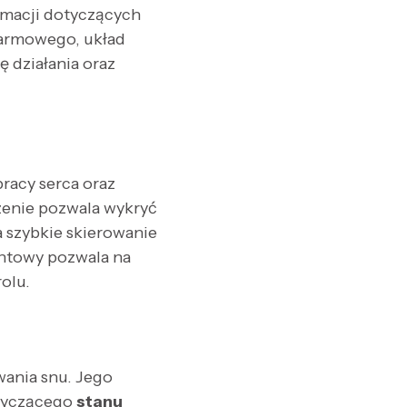
rmacji dotyczących
karmowego, układ
 działania oraz
racy serca oraz
dzenie pozwala wykryć
a szybkie skierowanie
antowy pozwala na
olu.
ania snu. Jego
otyczącego
stanu