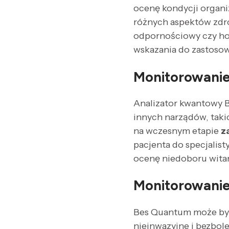
ocenę kondycji organ
różnych aspektów zdro
odpornościowy czy hor
wskazania do zastosow
Monitorowanie
Analizator kwantowy 
innych narządów, takic
na wczesnym etapie
z
pacjenta do specjalis
ocenę niedoboru witam
Monitorowanie
Bes Quantum może być
nieinwazyjne i bezbol