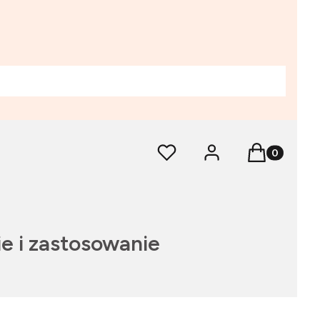
Produkty w 
Ulubione
Zaloguj się
Koszyk
e i zastosowanie