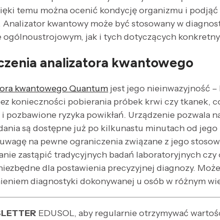
zięki temu można ocenić kondycję organizmu i podjąć
. Analizator kwantowy może być stosowany w diagnost
 ogólnoustrojowym, jak i tych dotyczących konkretn
iczenia analizatora kwantowego
atora kwantowego Quantum
jest jego nieinwazyjność –
z konieczności pobierania próbek krwi czy tkanek, co 
 i pozbawione ryzyka powikłań. Urządzenie pozwala n
adania są dostępne już po kilkunastu minutach od jeg
uwagę na pewne ograniczenia związane z jego stosow
tanie zastąpić tradycyjnych badań laboratoryjnych czy
niezbędne dla postawienia precyzyjnej diagnozy. Może
ieniem diagnostyki dokonywanej u osób w różnym wi
LETTER
EDUSOL, aby regularnie otrzymywać wartości