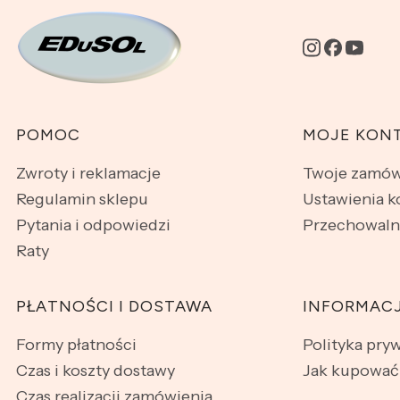
Linki w stopce
POMOC
MOJE KON
Zwroty i reklamacje
Twoje zamów
Regulamin sklepu
Ustawienia k
Pytania i odpowiedzi
Przechowaln
Raty
PŁATNOŚCI I DOSTAWA
INFORMAC
Formy płatności
Polityka pry
Czas i koszty dostawy
Jak kupować
Czas realizacji zamówienia