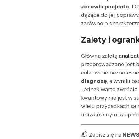
zdrowia pacjenta
. D
dążące do jej poprawy
zarówno o charakterze
Zalety i ogran
Główną zaletą
analiz
przeprowadzane jest be
całkowicie bezbolesne
diagnozę
, a wyniki b
Jednak warto zwrócić 
kwantowy nie jest w s
wielu przypadkach są 
uniwersalnym uzupełn
📬 Zapisz się na
NEWS