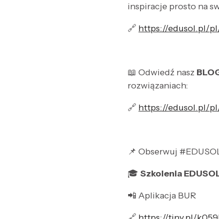
inspiracje prosto na s
🔗
https://edusol.pl/p
📖 Odwiedź nasz
BLO
rozwiązaniach:
🔗
https://edusol.pl/p
📌 Obserwuj #EDUSOL 
🎓
Szkolenia EDUSOL
📲 Aplikacja BUR
🔗
https://tiny.pl/k05